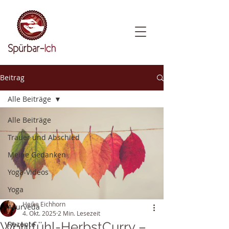
Beitrag
Alle Beiträge
Alle Beiträge
Trauer und Abschied
Meine Gedanken
Yoga-Videos
Yoga
Heike Eichhorn
Ayurveda
4. Okt. 2025
2 Min. Lesezeit
Wohlfühl-HerbstCurry –
Rezepte