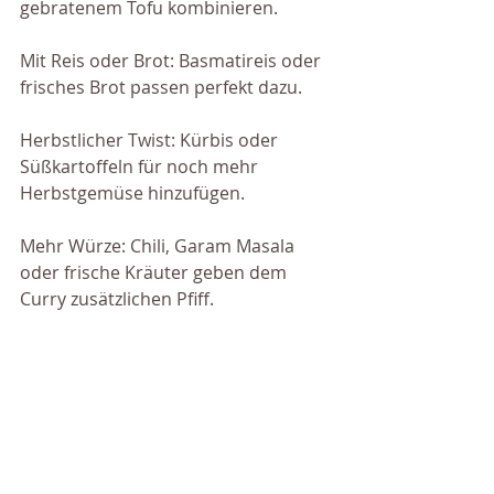
gebratenem Tofu kombinieren.
Mit Reis oder Brot: Basmatireis oder 
frisches Brot passen perfekt dazu.
Herbstlicher Twist: Kürbis oder 
Süßkartoffeln für noch mehr 
Herbstgemüse hinzufügen.
Mehr Würze: Chili, Garam Masala 
oder frische Kräuter geben dem 
Curry zusätzlichen Pfiff.
Warum
du
dieses
Curry
liebe
n
wirst!
Cremig, aromatisch und vegan 🌿