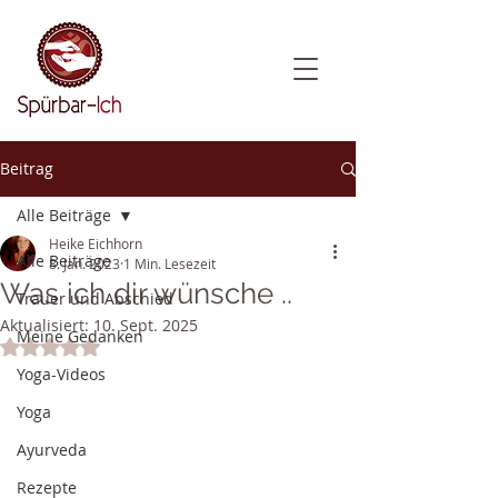
Beitrag
Alle Beiträge
Heike Eichhorn
Alle Beiträge
8. Jan. 2023
1 Min. Lesezeit
Was ich dir wünsche ..
Trauer und Abschied
Aktualisiert:
10. Sept. 2025
Meine Gedanken
Mit NaN von 5 Sternen bewertet.
Yoga-Videos
Yoga
Ayurveda
Rezepte